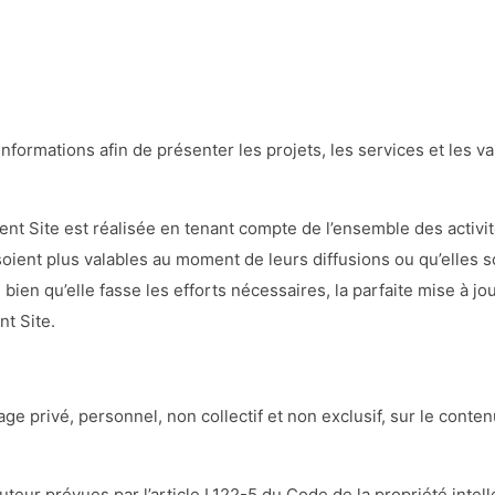
nformations afin de présenter les projets, les services et les val
nt Site est réalisée en tenant compte de l’ensemble des activité
oient plus valables au moment de leurs diffusions ou qu’elles 
, bien qu’elle fasse les efforts nécessaires, la parfaite mise à j
nt Site.
age privé, personnel, non collectif et non exclusif, sur le conte
teur prévues par l’article L122-5 du Code de la propriété intell